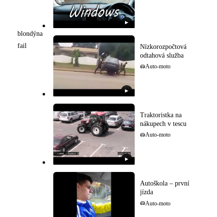
▶
blondýna
fail
Nízkorozpočtová
odtahová služba
Auto-moto
▶
Traktoristka na
nákupech v tescu
Auto-moto
▶
Autoškola – první
jízda
Auto-moto