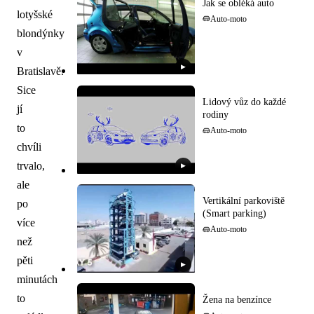
Jak se obléká auto
lotyšské
Auto-moto
blondýnky
v
▶
Bratislavě.
Sice
Lidový vůz do každé
jí
rodiny
to
Auto-moto
chvíli
trvalo,
▶
ale
Vertikální parkoviště
po
(Smart parking)
více
Auto-moto
než
pěti
▶
minutách
to
Žena na benzínce