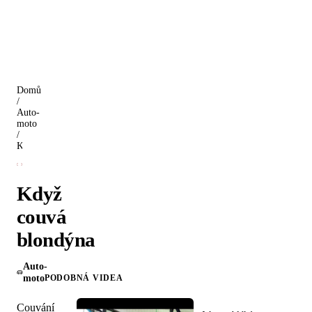
Domů
/
Auto-
moto
/
Když couvá blondýna
Když
couvá
blondýna
Auto-
moto
PODOBNÁ VIDEA
Couvání