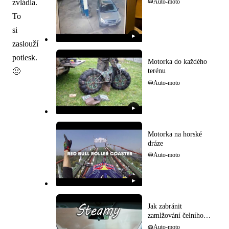
zvládla.
Auto-moto
To
si
▶
zaslouží
potlesk.
Motorka do každého
🙂
terénu
Auto-moto
▶
Motorka na horské
dráze
Auto-moto
▶
Jak zabránit
zamlžování čelního
skla
Auto-moto