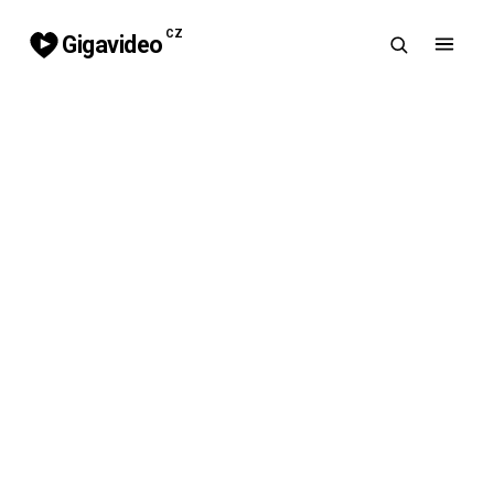
CZ
Gigavideo