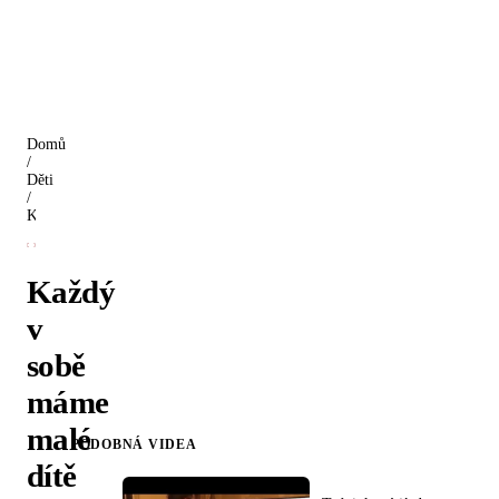
Domů
/
Děti
/
Každý v sobě máme malé dítě (Evian)
Každý
v
sobě
máme
malé
PODOBNÁ VIDEA
dítě