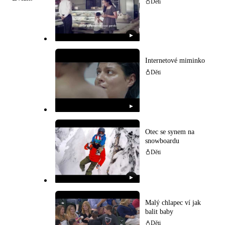
Děti
▶
Internetové miminko
Děti
▶
Otec se synem na
snowboardu
Děti
▶
Malý chlapec ví jak
balit baby
Děti