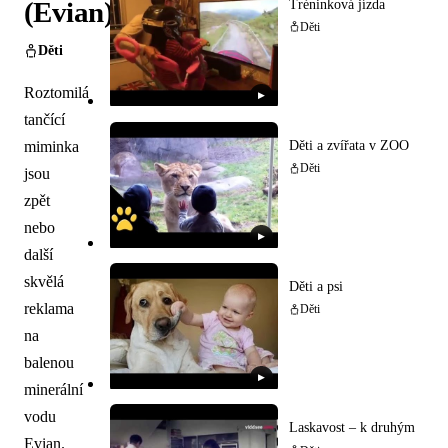
(Evian)
Tréninková jízda
Děti
Děti
Roztomilá
▶
tančící
Děti a zvířata v ZOO
miminka
Děti
jsou
zpět
nebo
▶
další
skvělá
Děti a psi
reklama
Děti
na
balenou
▶
minerální
vodu
Laskavost – k druhým
Evian.