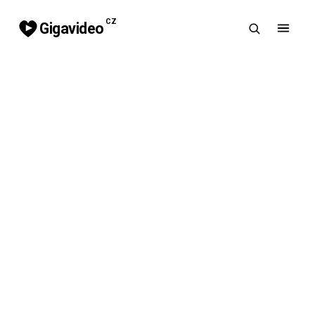
CZ
Gigavideo