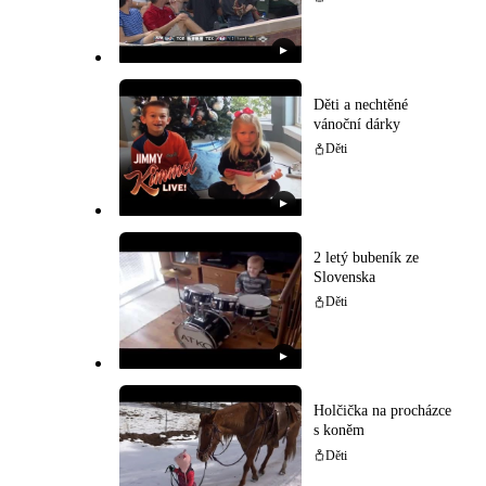
▶
Děti a nechtěné
vánoční dárky
Děti
▶
2 letý bubeník ze
Slovenska
Děti
▶
Holčička na procházce
s koněm
Děti