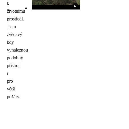
k
▶
životnímu
prostředí.
Jsem
zvědavý
kdy
vynaleznou
podobný
přístroj
i
pro
větší
požáry.