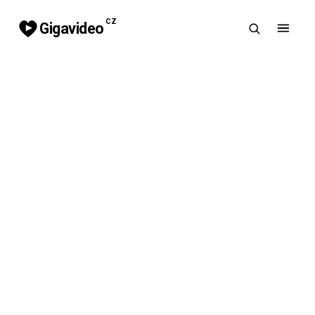
CZ
Gigavideo