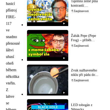
Tajemná země plná
hasicí
kontrastů:
Prozkoumejte bizarní
přístroj
Zaujímavosti
Turkmenistán!
FIRE-
117
▶
ve
Žabák Pepe (Pepe
snadno
Frog) – příběh
přenosné
internetového
Zaujímavosti
memečka
láhvi
uhasí
▶
oheň
během
Zvuk nažhaveného
niklu při pádu do
několika
vody
Zaujímavosti
vteřin.
Z
▶
lahve
se
LED tobogán z
během
Německa