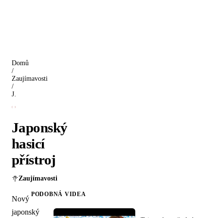
Domů
/
Zaujímavosti
/
Japonský hasicí přístroj
Japonský
hasicí
přístroj
Zaujímavosti
PODOBNÁ VIDEA
Nový
japonský