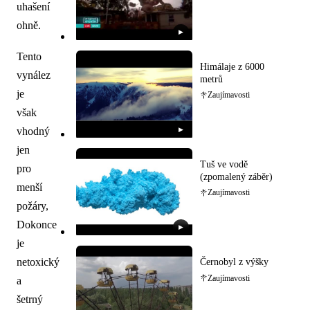
uhašení
ohně.
▶
Tento
Himálaje z 6000
vynález
metrů
je
Zaujímavosti
však
vhodný
▶
jen
Tuš ve vodě
pro
(zpomalený záběr)
menší
Zaujímavosti
požáry,
Dokonce
▶
je
netoxický
Černobyl z výšky
Zaujímavosti
a
šetrný