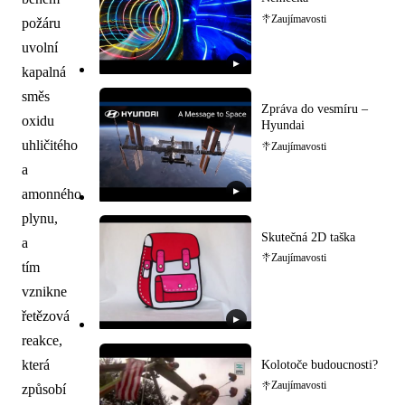
Zaujímavosti
požáru
uvolní
▶
kapalná
směs
Zpráva do vesmíru –
oxidu
Hyundai
uhličitého
Zaujímavosti
a
amonného
▶
plynu,
Skutečná 2D taška
a
Zaujímavosti
tím
vznikne
řetězová
▶
reakce,
která
Kolotoče budoucnosti?
Zaujímavosti
způsobí