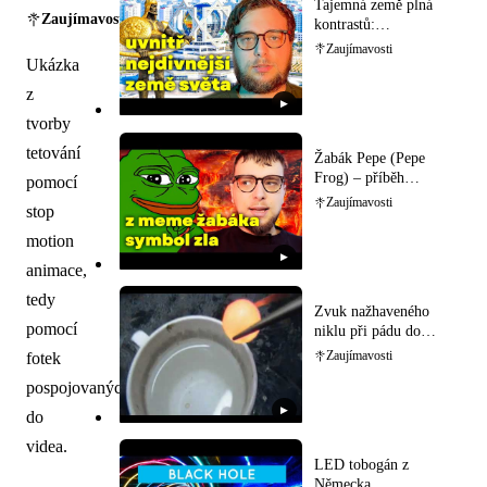
Tajemná země plná
Zaujímavosti
kontrastů:
Prozkoumejte bizarní
Zaujímavosti
Turkmenistán!
Ukázka
z
▶
tvorby
tetování
Žabák Pepe (Pepe
Frog) – příběh
pomocí
internetového
Zaujímavosti
stop
memečka
motion
▶
animace,
tedy
Zvuk nažhaveného
pomocí
niklu při pádu do
vody
fotek
Zaujímavosti
pospojovaných
▶
do
videa.
LED tobogán z
Německa