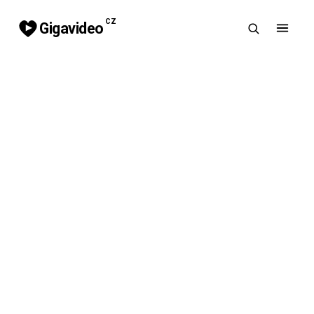
CZ
Gigavideo