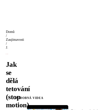
Domů
/
Zaujímavosti
/
Jak se dělá tetování (stop motion)
Jak
se
dělá
tetování
(stop
PODOBNÁ VIDEA
motion)