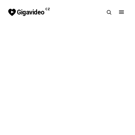
CZ
Gigavideo