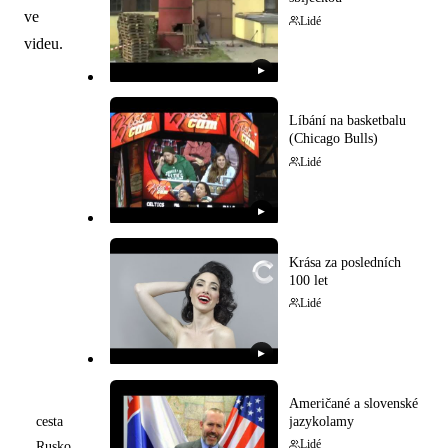
ve
Lidé
videu.
▶
Líbání na basketbalu
(Chicago Bulls)
Lidé
▶
Krása za posledních
100 let
Lidé
▶
Američané a slovenské
jazykolamy
cesta
Lidé
Rusko