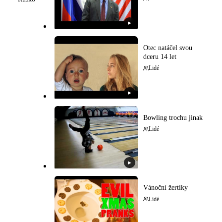
▶
Otec natáčel svou
dceru 14 let
Lidé
▶
Bowling trochu jinak
Lidé
▶
Vánoční žertíky
Lidé