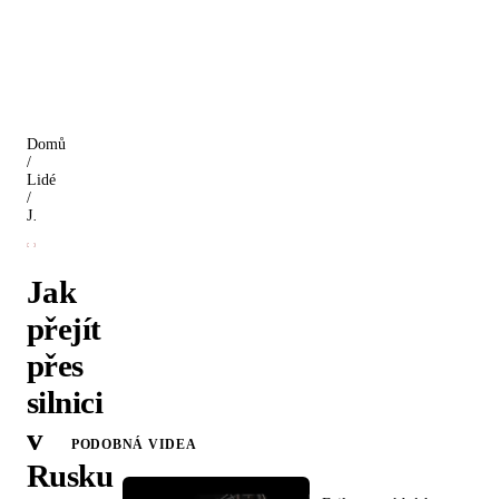
Domů
/
Lidé
/
Jak přejít přes silnici v Rusku
Jak
přejít
přes
silnici
v
PODOBNÁ VIDEA
Rusku