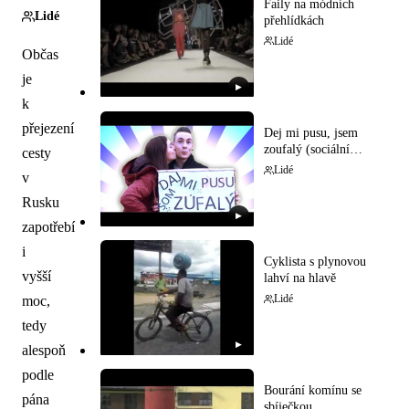
Faily na módních
Lidé
přehlídkách
Lidé
Občas
je
▶
k
přejezení
Dej mi pusu, jsem
zoufalý (sociální
cesty
experiment)
Lidé
v
Rusku
▶
zapotřebí
i
Cyklista s plynovou
vyšší
lahví na hlavě
moc,
Lidé
tedy
▶
alespoň
podle
Bourání komínu se
pána
sbíječkou