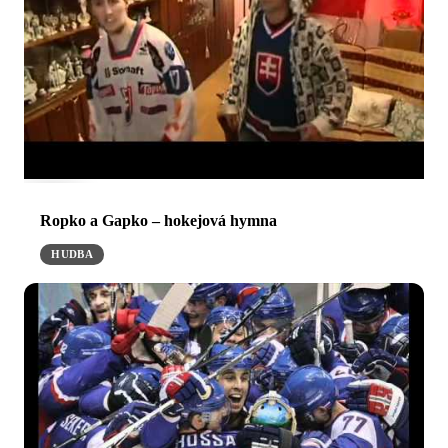
Ropko a Gapko – hokejová hymna
HUDBA