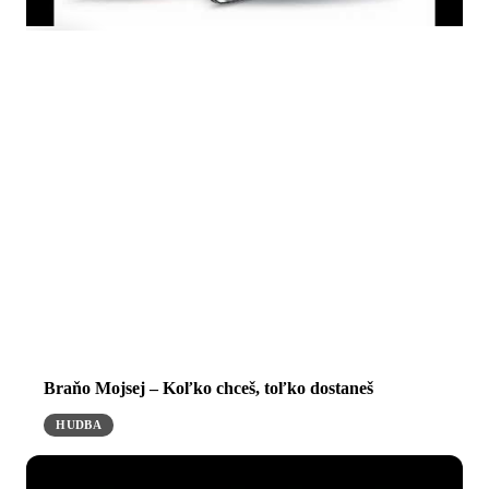
Braňo Mojsej – Koľko chceš, toľko dostaneš
HUDBA