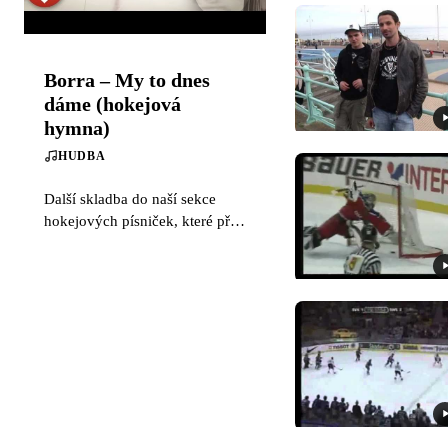
Borra – My to dnes
dáme (hokejová
hymna)
HUDBA
Další skladba do naší sekce
hokejových písniček, které před
MS v hokeji na Slovensku
začaly vznikat jako houby po
dešti.