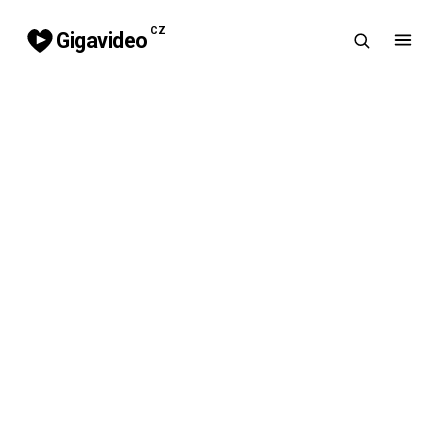
CZ
Gigavideo