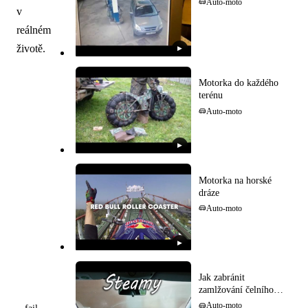
Auto-moto
v
reálném
životě.
▶
Motorka do každého
terénu
Auto-moto
▶
Motorka na horské
dráze
Auto-moto
▶
Jak zabránit
zamlžování čelního
skla
Auto-moto