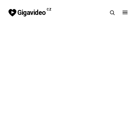
CZ
Gigavideo