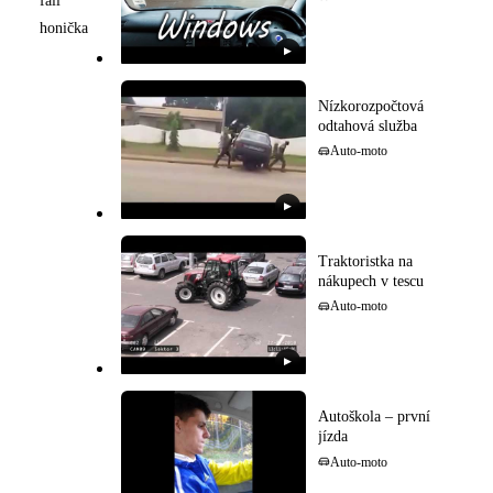
fail
honička
▶
Nízkorozpočtová
odtahová služba
Auto-moto
▶
Traktoristka na
nákupech v tescu
Auto-moto
▶
Autoškola – první
jízda
Auto-moto