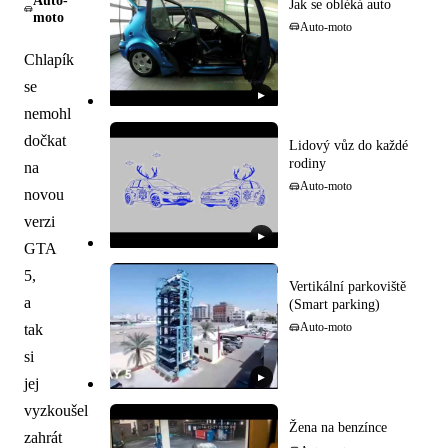
Auto-
Jak se obléká auto
moto
Auto-moto
Chlapík
se
▶
nemohl
dočkat
Lidový vůz do každé
rodiny
na
Auto-moto
novou
verzi
▶
GTA
5,
Vertikální parkoviště
a
(Smart parking)
tak
Auto-moto
si
▶
jej
vyzkoušel
Žena na benzínce
zahrát