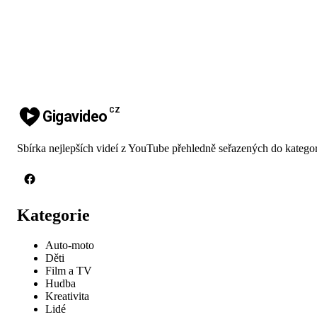
CZ
Gigavideo
Sbírka nejlepších videí z YouTube přehledně seřazených do kategor
Kategorie
Auto-moto
Děti
Film a TV
Hudba
Kreativita
Lidé