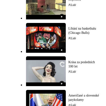
Lidé
▶
Líbání na basketbalu
(Chicago Bulls)
Lidé
▶
Krása za posledních
100 let
Lidé
▶
Američané a slovenské
jazykolamy
Lidé