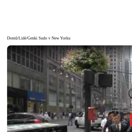
Domů
/
Lidé
/
Genki Sudo v New Yorku