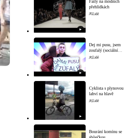
Faily na módních
přehlídkách
Lidé
▶
Dej mi pusu, jsem
zoufalý (sociální
experiment)
Lidé
▶
Cyklista s plynovou
lahví na hlavě
Lidé
▶
Bourání komínu se
sbíječkou