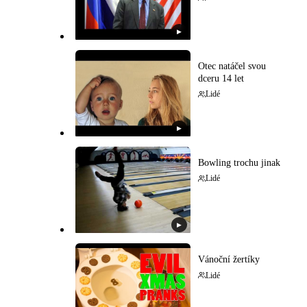
▶
Otec natáčel svou
dceru 14 let
Lidé
▶
Bowling trochu jinak
Lidé
▶
Vánoční žertíky
Lidé