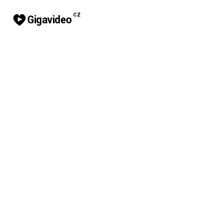
CZ
Gigavideo