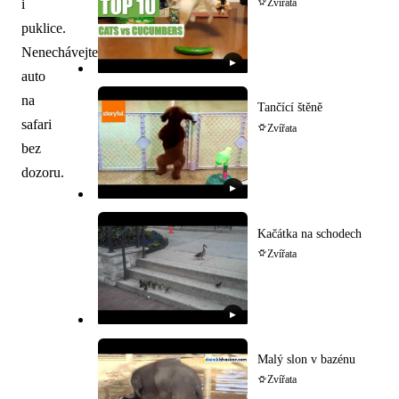
i
Zvířata
puklice.
Nenechávejte
▶
auto
na
Tančící štěně
safari
Zvířata
bez
dozoru.
▶
Kačátka na schodech
Zvířata
▶
Malý slon v bazénu
Zvířata