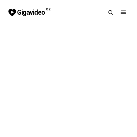
CZ
Gigavideo