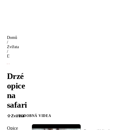
Domů
/
Zvířata
/
Drzé opice na safari
Drzé
opice
na
safari
Zvířata
PODOBNÁ VIDEA
Opice