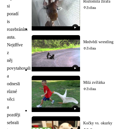
Roztomilá žirafa
si
Zvířata
poradí
is
▶
rozebráním
auta.
Medvědí wrestling
Nejdříve
Zvířata
z
něj
povytahovali
▶
a
Milá zvířátka
odnesli
Zvířata
různé
věci
a
▶
později
sebrali
Kočky vs. okurky