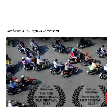
Domů
/
Film a TV
/
Doprava ve Vietnamu