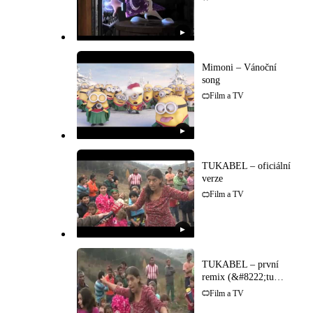
▶
Mimoni – Vánoční
song
Film a TV
▶
TUKABEL – oficiální
verze
Film a TV
▶
TUKABEL – první
remix (&#8222;tu
kabel")
Film a TV