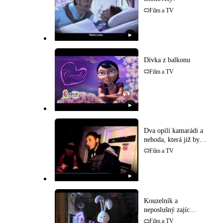
Film a TV
▶
Dívka z balkonu
Film a TV
▶
Dva opilí kamarádi a
nehoda, která již byla
uskutečněna!
Film a TV
▶
Kouzelník a
neposlušný zajíc
(Pixar)
Film a TV