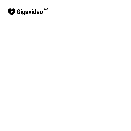
CZ
Gigavideo