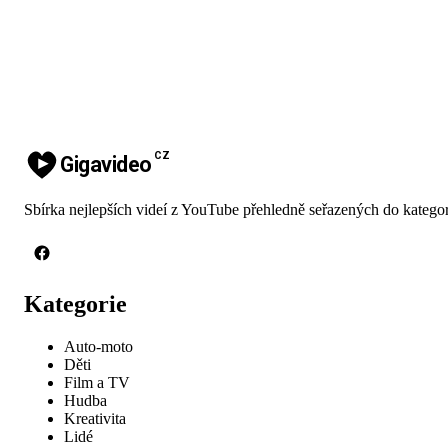
CZ
Gigavideo
Sbírka nejlepších videí z YouTube přehledně seřazených do kategor
Kategorie
Auto-moto
Děti
Film a TV
Hudba
Kreativita
Lidé