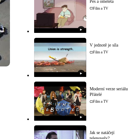
Pes a omeleta
Film a TV
▶
V jednotě je síla
Film a TV
▶
Moderní verze seriálu
Přátelé
Film a TV
▶
Jak se natáčejí
telenovely?