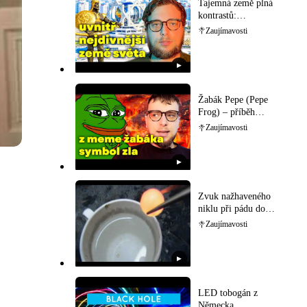
Tajemná země plná
kontrastů:
Prozkoumejte bizarní
Zaujímavosti
Turkmenistán!
▶
Žabák Pepe (Pepe
Frog) – příběh
internetového
Zaujímavosti
memečka
▶
Zvuk nažhaveného
niklu při pádu do
vody
Zaujímavosti
▶
LED tobogán z
Německa