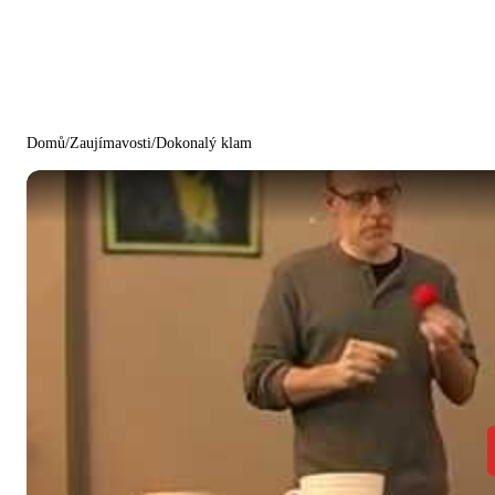
Domů
/
Zaujímavosti
/
Dokonalý klam