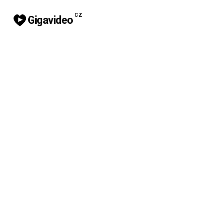
CZ
Gigavideo