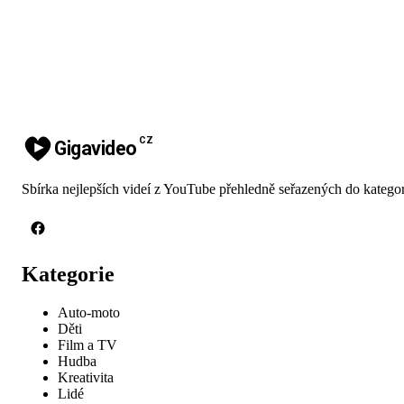
CZ
Gigavideo
Sbírka nejlepších videí z YouTube přehledně seřazených do kategor
Kategorie
Auto-moto
Děti
Film a TV
Hudba
Kreativita
Lidé