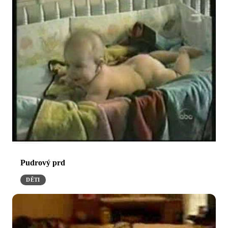
Pudrový prd
DĚTI