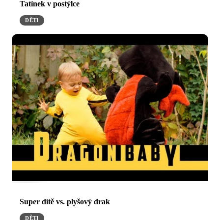
Tatínek v postýlce
DĚTI
Super dítě vs. plyšový drak
DĚTI