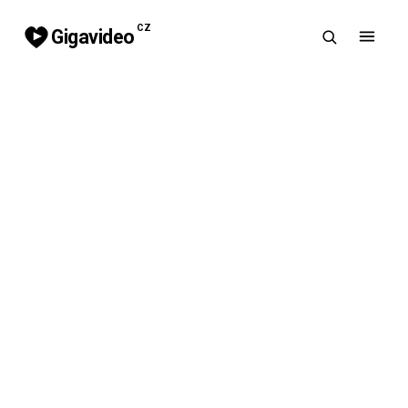
CZ
Gigavideo