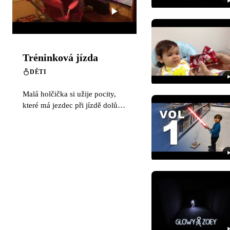
Tréninková jízda
DĚTI
Malá holčička si užije pocity,
které má jezdec při jízdě dolů
kopcem na kole. Menší
downhill trénink do
budoucnosti.