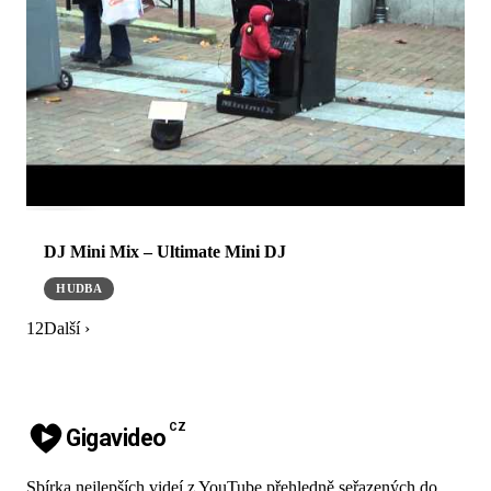
DJ Mini Mix – Ultimate Mini DJ
HUDBA
1
2
Další ›
CZ
Gigavideo
Sbírka nejlepších videí z YouTube přehledně seřazených do