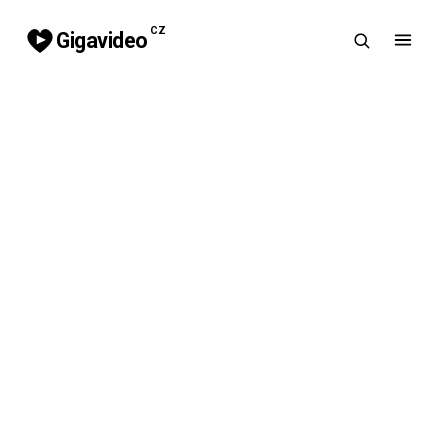
CZ
Gigavideo