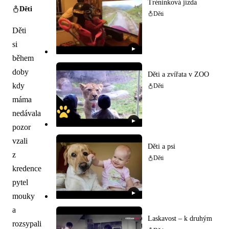
Tréninková jízda
Děti
Děti
Děti
si
▶
během
doby
Děti a zvířata v ZOO
kdy
Děti
máma
nedávala
▶
pozor
vzali
Děti a psi
z
Děti
kredence
pytel
▶
mouky
a
Laskavost – k druhým
rozsypali