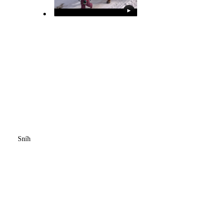
▶
Sníh