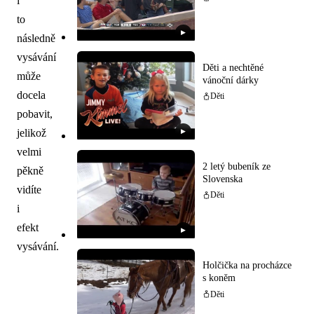
i
to
▶
následně
vysávání
Děti a nechtěné
může
vánoční dárky
docela
Děti
pobavit,
jelikož
▶
velmi
2 letý bubeník ze
pěkně
Slovenska
vidíte
Děti
i
efekt
▶
vysávání.
Holčička na procházce
s koněm
Děti