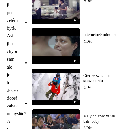
Děti
ji
po
celém
▶
bytě.
Internetové miminko
Asi
Děti
jim
chybí
sníh,
▶
ale
je
Otec se synem na
snowboardu
to
Děti
docela
dobrá
▶
zábava,
nemyslíte?
Malý chlapec ví jak
A
balit baby
Děti