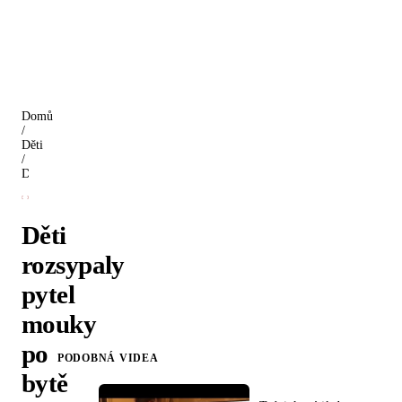
Domů
/
Děti
/
Děti rozsypaly pytel mouky po bytě
Děti
rozsypaly
pytel
mouky
po
PODOBNÁ VIDEA
bytě