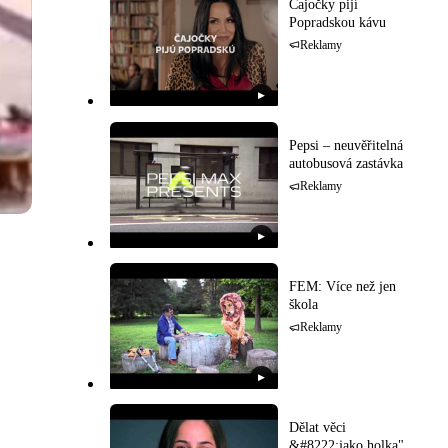
Čajočky pijí
Popradskou kávu
Reklamy
▶
Pepsi – neuvěřitelná
autobusová zastávka
Reklamy
▶
FEM: Více než jen
škola
Reklamy
▶
Dělat věci
&#8222;jako holka"