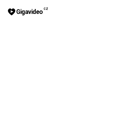
CZ
Gigavideo