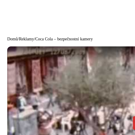
Domů
/
Reklamy
/
Coca Cola – bezpečnostní kamery