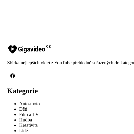
CZ
Gigavideo
Sbírka nejlepších videí z YouTube přehledně seřazených do kategor
Kategorie
Auto-moto
Děti
Film a TV
Hudba
Kreativita
Lidé