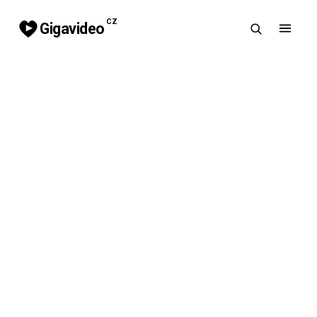
CZ
Gigavideo