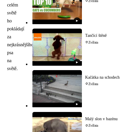
Zvířata
celém
světě
ho
▶
pokládají
Tančící štěně
za
Zvířata
nejkrásnějšího
psa
na
▶
světě.
Kačátka na schodech
Zvířata
▶
Malý slon v bazénu
Zvířata