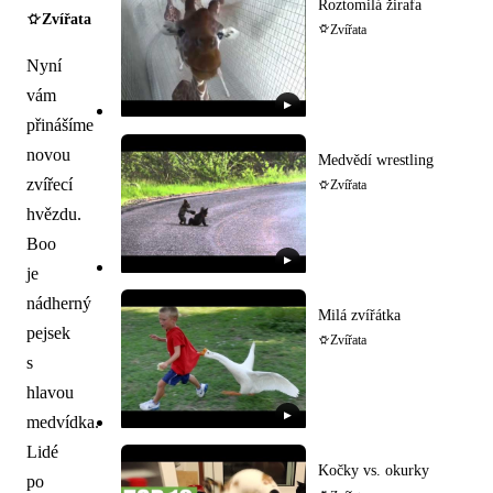
Roztomilá žirafa
Zvířata
Zvířata
Nyní
vám
▶
přinášíme
novou
Medvědí wrestling
zvířecí
Zvířata
hvězdu.
Boo
▶
je
nádherný
Milá zvířátka
pejsek
Zvířata
s
hlavou
▶
medvídka.
Lidé
Kočky vs. okurky
po