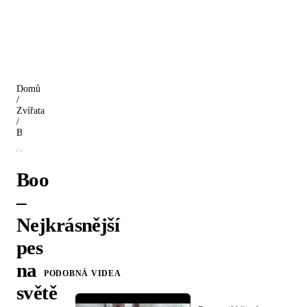
Domů
/
Zvířata
/
Boo – Nejkrásnější pes na světě
Boo
–
Nejkrásnější
pes
na
PODOBNÁ VIDEA
světě