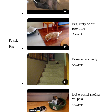
▶
Pes, který se cítí
provinile
Zvířata
Pejsek
Pes
▶
Prasátko a schody
Zvířata
▶
Boj o postel (kočka
vs. pes)
Zvířata