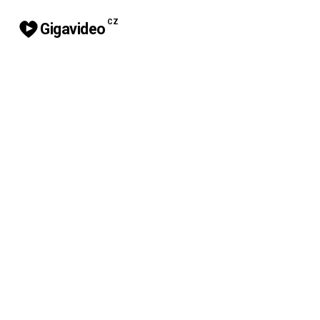
CZ
Gigavideo