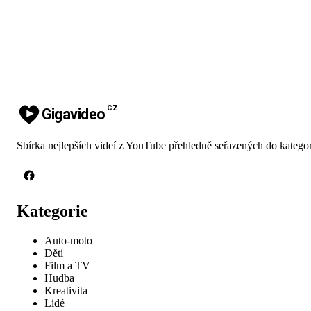
CZ
Gigavideo
Sbírka nejlepších videí z YouTube přehledně seřazených do kategor
Kategorie
Auto-moto
Děti
Film a TV
Hudba
Kreativita
Lidé