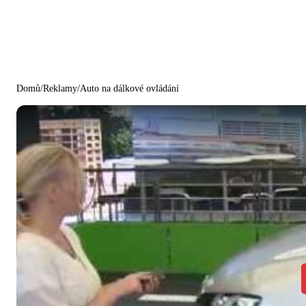
Domů
/
Reklamy
/
Auto na dálkové ovládání