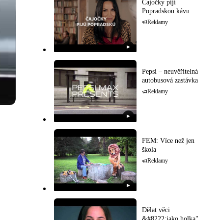
Čajočky pijí
Popradskou kávu
Reklamy
▶
Pepsi – neuvěřitelná
autobusová zastávka
Reklamy
▶
FEM: Více než jen
škola
Reklamy
▶
Dělat věci
&#8222;jako holka"