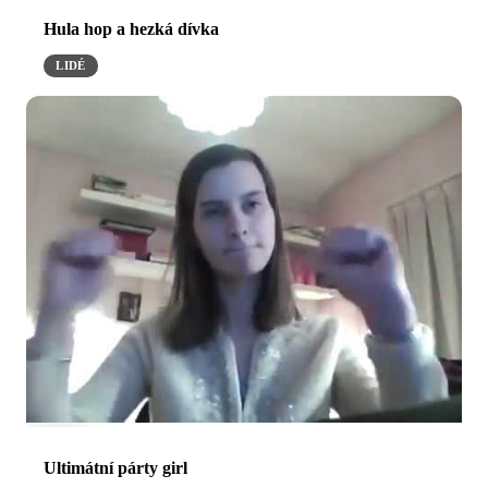
Hula hop a hezká dívka
LIDÉ
Ultimátní párty girl