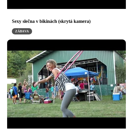
Sexy slečna v bikinách (skrytá kamera)
ZÁBAVA