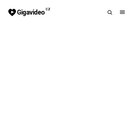
CZ
Gigavideo