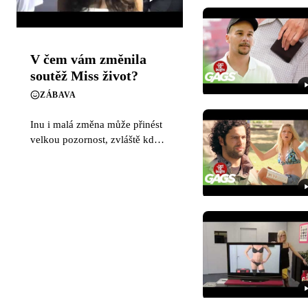
V čem vám změnila
soutěž Miss život?
ZÁBAVA
Inu i malá změna může přinést
velkou pozornost, zvláště když
ji prezentuje slečna ze soutěže
Miss. Vždyť každý z nás se
občas zmýlí. 🙂