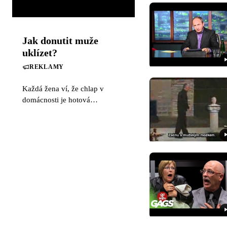
Jak donutit muže
uklízet?
REKLAMY
Každá žena ví, že chlap v
domácnosti je hotová
katastrofa. Ale jak ho přimět,
aby si po sobě všechen ten
bordel občas uklidil?