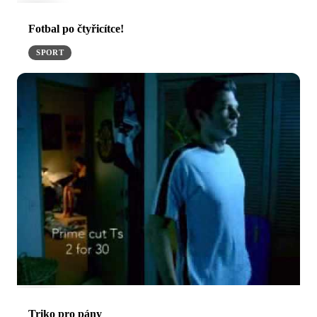
Fotbal po čtyřicítce!
SPORT
Triko pro pány