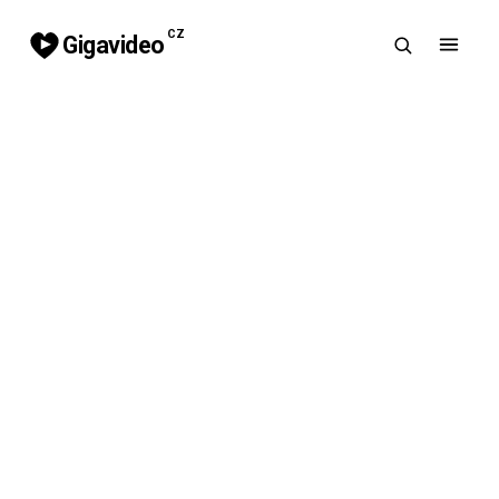
CZ
Gigavideo