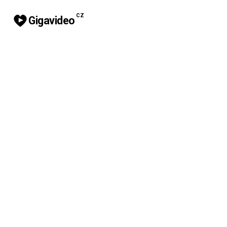
CZ
Gigavideo