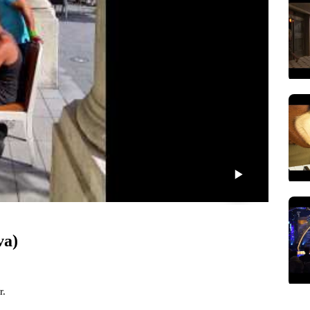
va)
r.