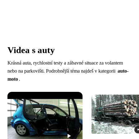
Videa s auty
Krásná auta, rychlostní testy a zábavné situace za volantem
nebo na parkovišti. Podrobnější téma najdeš v kategorii
auto-
moto
.