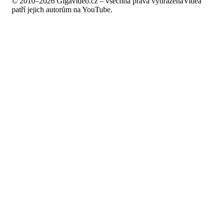
© 2010–2026 Gigavideo.cz – všechna práva vyhrazena
Videa
patří jejich autorům na YouTube.