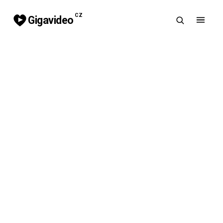
CZ
Gigavideo