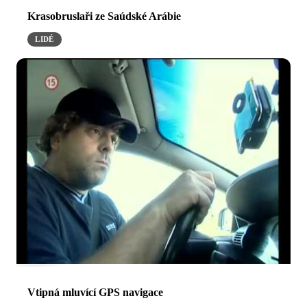
Krasobruslaři ze Saúdské Arábie
LIDÉ
Vtipná mluvící GPS navigace