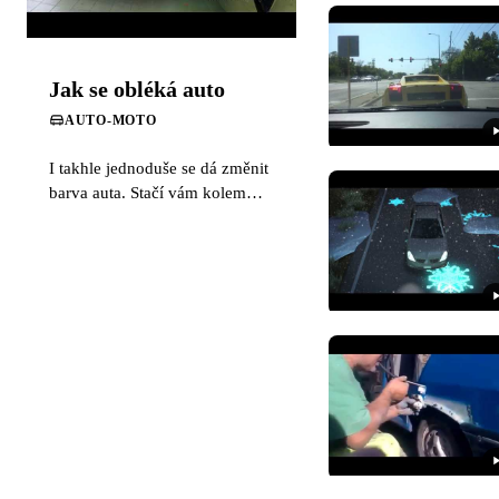
Jak se obléká auto
AUTO-MOTO
I takhle jednoduše se dá změnit
barva auta. Stačí vám kolem
700 až 1000 eur ai vy můžete
mít na svém autě takovou fólii.